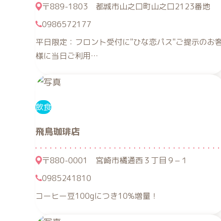
〒889-1803 都城市山之口町山之口2123番地
0986572177
平日限定：フロント受付に"ひな恋パス"ご提示のお
様に当日ご利用…
飲食
飛鳥珈琲店
〒880-0001 宮崎市橘通西３丁目９−１
0985241810
コーヒー豆100gにつき10%増量！