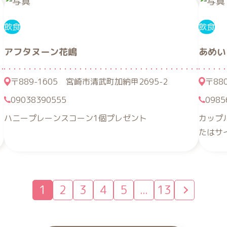
飲食
飲食
アフタヌーン花嶋
あめい
〒889-1605 宮崎市清武町加納甲2695-2
〒88
09038390555
0985
ハニープレーンスコーン1個プレゼント
カップ
たはサ
1
2
3
4
5
...
13