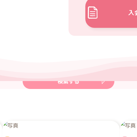
キーワード検索
入
飲食
理美容
趣味・習い事
遊ぶ
宿泊・旅行
・保険
写真
結婚相談所
婚礼
その他