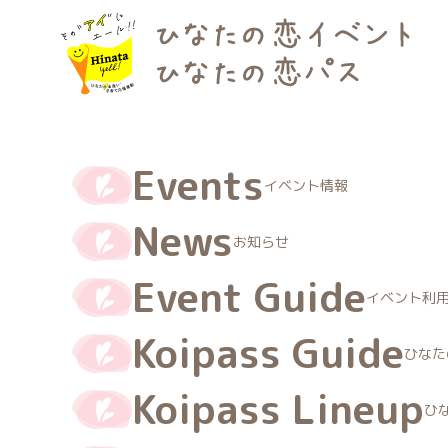
Events
イベント情報
News
お知らせ
Event Guide
イベント利
Koipass Guide
ひなた
Koipass Lineup
TOP
ひなたの恋パス応援店一覧
ひ