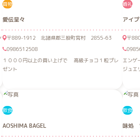
買物
婚礼
愛伝呈々
アイプ
ン
〒889-1912 北諸県郡三股町宮村 2855-63
〒88
0986512508
0985
１０００円以上の買い上げで 高級チョコ１粒プレ
エンゲ
ゼント
ジュエ
飲食
飲食
AOSHIMA BAGEL
味処 